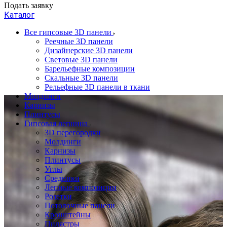
Подать заявку
Каталог
Все гипсовые 3D панели
Реечные 3D панели
Дизайнерские 3D панели
Световые 3D панели
Барельефные композиции
Скальные 3D панели
Рельефные 3D панели в ткани
Молдинги
Карнизы
Плинтусы
Гипсовая лепнина
3D перегородки
Молдинги
Карнизы
Плинтусы
Углы
Средники
Лепные композиции
Розетки
Потолочные панели
Кронштейны
Пилястры