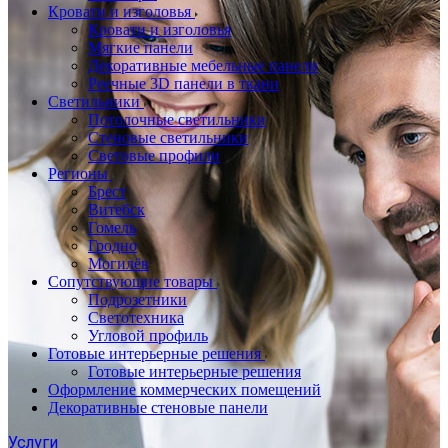
Кровати и изголовья
Кровати и изголовья
Мягкие панели
Декоративные мебельные панели
Реечные 3D панели в ткани
Светильники
Потолочные светильники
Стеновые светильники
Световые профили
Регионы
Брест
Витебск
Гомель
Гродно
Могилёв
Сопутствующие товары
Подрозетники
Светотехника
Угловой профиль
Готовые интерьерные решения
Готовые интерьерные решения
Оформление коммерческих помещений
Декоративные стеновые панели
Услуги