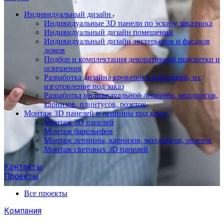
Индивидуальный дизайн
Индивидуальные 3D панели по эскизу заказчика
Индивидуальный дизайн помещений
Индивидуальный дизайн экстерьеров и фасадов
домов
Подбор и комплектация декоративной подсветки и
освещения
Разработка дизайна кроватей и изголовий, их
изготовление под заказ
Разработка индивидуальной лепнины, молдингов,
карнизов, плинтусов, розеток
Монтаж 3D панелей и лепнины под ключ
Монтаж 3D панелей
Монтаж барельефов
Монтаж лепнины, карнизов, молдингов, розеток
Монтаж световых 3D панелей
Контакты
Проекты
Все проекты
Компания