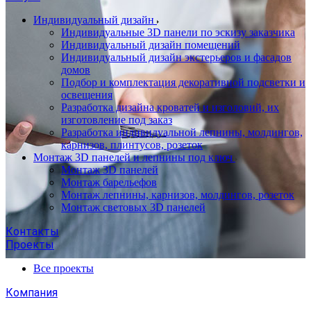
Индивидуальный дизайн
Индивидуальные 3D панели по эскизу заказчика
Индивидуальный дизайн помещений
Индивидуальный дизайн экстерьеров и фасадов
домов
Подбор и комплектация декоративной подсветки и
освещения
Разработка дизайна кроватей и изголовий, их
изготовление под заказ
Разработка индивидуальной лепнины, молдингов,
карнизов, плинтусов, розеток
Монтаж 3D панелей и лепнины под ключ
Монтаж 3D панелей
Монтаж барельефов
Монтаж лепнины, карнизов, молдингов, розеток
Монтаж световых 3D панелей
Контакты
Проекты
Все проекты
Компания