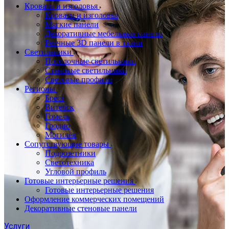
Кровати и изголовья
Кровати и изголовья
Мягкие панели
Декоративные мебельные панели
Реечные 3D панели в ткани
Светильники
Потолочные светильники
Стеновые светильники
Световые профили
Регионы
Брест
Витебск
Гомель
Гродно
Могилёв
Сопутствующие товары
Подрозетники
Светотехника
Угловой профиль
Готовые интерьерные решения
Готовые интерьерные решения
Оформление коммерческих помещений
Декоративные стеновые панели
Услуги