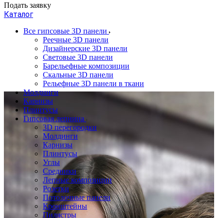
Подать заявку
Каталог
Все гипсовые 3D панели
Реечные 3D панели
Дизайнерские 3D панели
Световые 3D панели
Барельефные композиции
Скальные 3D панели
Рельефные 3D панели в ткани
Молдинги
Карнизы
Плинтусы
Гипсовая лепнина
3D перегородки
Молдинги
Карнизы
Плинтусы
Углы
Средники
Лепные композиции
Розетки
Потолочные панели
Кронштейны
Пилястры